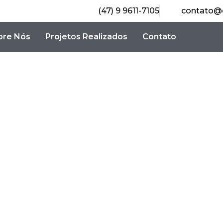
(47) 9 9611-7105
contato@
bre Nós
Projetos Realizados
Contato