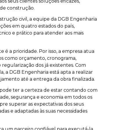
s seus clientes soluções eficazes,
 de construção.
strução civil, a equipe da DGB Engenharia
ações em quatro estados do país,
co e prático para atender aos mais
e é a prioridade. Por isso, a empresa atua
iços como orçamento, cronograma,
 regularização dos já existentes. Com
a, a DGB Engenharia está apta a realizar
jamento até a entrega da obra finalizada.
 pode ter a certeza de estar contando com
de, segurança e economia em todos os
pre superar as expectativas dos seus
adas e adaptadas às suas necessidades
a um parceiro confiável para executá-la,