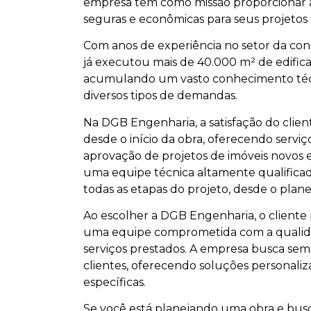
empresa tem como missão proporcionar ao
seguras e econômicas para seus projetos
Com anos de experiência no setor da con
já executou mais de 40.000 m² de edific
acumulando um vasto conhecimento técni
diversos tipos de demandas.
Na DGB Engenharia, a satisfação do client
desde o início da obra, oferecendo serv
aprovação de projetos de imóveis novos e
uma equipe técnica altamente qualificad
todas as etapas do projeto, desde o plane
Ao escolher a DGB Engenharia, o cliente
uma equipe comprometida com a qualida
serviços prestados. A empresa busca sem
clientes, oferecendo soluções personaliz
específicas.
Se você está planejando uma obra e busc